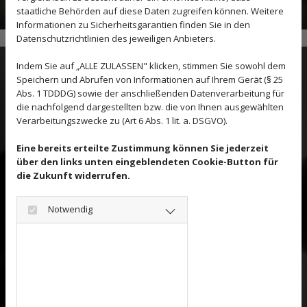
staatliche Behörden auf diese Daten zugreifen können. Weitere
Informationen zu Sicherheitsgarantien finden Sie in den
Datenschutzrichtlinien des jeweiligen Anbieters.
Indem Sie auf „ALLE ZULASSEN" klicken, stimmen Sie sowohl dem
W Sport Wagner Kfz-Technik
Speichern und Abrufen von Informationen auf Ihrem Gerät (§ 25
Ihr Kfz-Meisterbetrieb in Sinsheim
Abs. 1 TDDDG) sowie der anschließenden Datenverarbeitung für
die nachfolgend dargestellten bzw. die von Ihnen ausgewählten
Sportliche Autos faszinieren in jeglicher Hinsicht. Leistung,
Verarbeitungszwecke zu (Art 6 Abs. 1 lit. a. DSGVO).
Beschleunigung und ein einzigartiges Fahrgefühl lassen die Fahrt
in einem Sportwagen ein jedes Mal aufs Neue zu einem
Eine bereits erteilte Zustimmung können Sie jederzeit
einzigartigen Abenteuer werden.
über den links unten eingeblendeten Cookie-Button für
die Zukunft widerrufen.
W-Sport Wagner Kfz-Technik in Sinsheim ist Ihr kompetenter
Ansprechpartner, wenn es um das ultimative Fahrerlebnis geht.
Bereits seit 1987 überzeugen wir unsere Kunden durch eine
Notwendig
gesunde Mischung aus Sachkenntnis und Knowhow. Darüber
hinaus konnten wir uns als geschätzter Fachbetrieb für Young-
und Oldtimer etablieren.
Neben typischen Werkstattleistungen hat sich unser
Unternehmen ebenso auf den Fahrzeughandel spezialisiert –
insbesondere, wenn es um Modelle der Marke Porsche© geht.