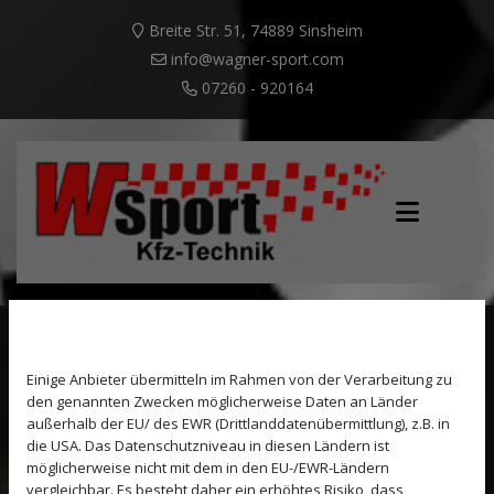
Breite Str. 51, 74889 Sinsheim
info@wagner-sport.com
07260 - 920164
Wir verwenden Cookies.
Einige Anbieter übermitteln im Rahmen von der Verarbeitung zu
Reparatur und Wartung aller Fabrikate.
den genannten Zwecken möglicherweise Daten an Länder
außerhalb der EU/ des EWR (Drittlanddatenübermittlung), z.B. in
Ihr Partner für Kfz-Tuning in Sinsheim.
die USA. Das Datenschutzniveau in diesen Ländern ist
möglicherweise nicht mit dem in den EU-/EWR-Ländern
vergleichbar. Es besteht daher ein erhöhtes Risiko, dass