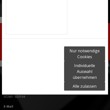
Ob Umbau, Reparaturen oder Tuning: W Sport Kfz-Technik lässt
Camper-Herzen höher schlagen.
Gerne können Sie uns bei Fragen oder für
Terminvereinbarungen kontaktieren.
Rufen Sie uns einfach unter
07260 - 920164
an.
Nur notwendige
Wir freuen uns auf Ihre Anfrage!
Cookies
Individuelle
Datenschutzerklärung
|
Impressum
Auswahl
W-Sport Wagner Kfz-Technik
übernehmen
Breite Str. 51
74889 Sinsheim
Alle zulassen
Telefon
07260 - 920164
E-Mail